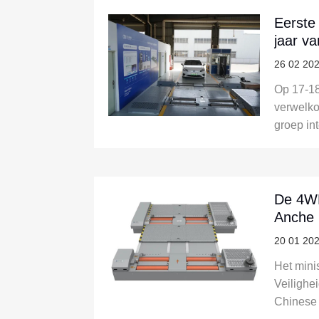
Eerste
jaar v
trekt 
26 02 20
nieuwe
Op 17-18
energi
verwelk
buiten
groep in
vieringen
De twee e
bezigho
uitwisse
De 4W
onderhan
Anche b
inspecti
veiligh
20 01 20
voor nie
elektri
Het mini
Veilighei
Chinese 