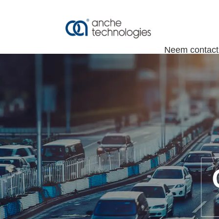
+86-755-86182188
export@anche.cn
Thuis
Ove
Neem contact