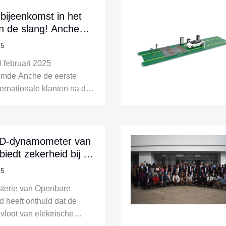
 bijeenkomst in het
an de slang! Anche
een blauwdruk voor
25
 inspectie van het
 februari 2025
evoertuig samen met
omde Anche de eerste
landse klanten
ternationale klanten na de
 van het voorjaarsfestival.
ntiteiten die zich
uden met diepgaande
lingen en zakelijke
D-dynamometer van
delingen, gericht op de
iedt zekerheid bij de
e -technische oplossingen
eidsinspectie van
25
uwe energievoertuige...
sche voertuigen
sterie van Openbare
d heeft onthuld dat de
vloot van elektrische