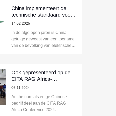
China implementeert de
technische standaard voor
onderhoud en reparatie van
14 02 2025
elektrische voertuigen
In de afgelopen jaren is China
getuige geweest van een toename
van de bevolking van elektrische
voertuigen (EV's), met een
ongekende groeivooruitzichten van
de markt. Naarmate EV's echter
steeds vaker voorkomen, is de
Ook gepresenteerd op de
vraag naar reparatie- en
CITA RAG Africa-
onderhoudsdiensten
conferentie in Kenia
06 11 2024
dienovereenkomstig gestegen,
Anche nam als enige Chinese
waardoor ...
bedrijf deel aan de CITA RAG
Africa Conference 2024.